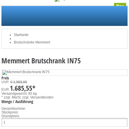
Neu
Startseite
Newsletter
Merkliste
Mein Konto
zum Warenkorb: 0 Artikel / € 0,00
Startseite
Brutschränke Memmert
Memmert Brutschrank IN75
Preis
UVP:
€ 1.983,00
1.685,55
*
EUR
Versandgewicht: 85 kg
* zzgl. MwSt.
zzgl. Versandkosten
Menge / Ausführung
Gesamtsumme:
Stückpreis:
Grundpreis: