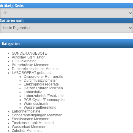
Artikel je Seite:
Sortieren nach:
Kategorien
SONDERANGEBOTE
Autoklav, Sterilisator
CO2-Inkubator
Brutschränke Memmert
Durchreicheschrank Memmert
LABORGERÄT gebraucht
Dispergierer Rührgeräte
Durchflusszytometer
Elektrophoresegeräte
Heizen Rühren Mischen
Laborstativ
Laborzubehör/Ersatzteile
PCR Cycler/Thermocycler
Wärmeschrank
Wasseraufbereitung
Laborthermostate
Sonderanfertigungen Memmert
Sterilisatoren Memmert
Trockenschrank Memmert
Wasserbad Memmert
Zubehör Memmert