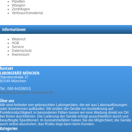
Pipetten
Waagen
Zentrifugen
Verbrauchsmaterial
Informationen
Widerruf
AGB
Service
Datenschutz
Impressum
Kontakt
LABORGERÄTE MÜNCHEN
Ständlerstraße 37
81549 München
Tel.: 089 64208015
info@laborgeraete-muenchen.de
Über uns
Wir sind Anbieter von gebrauchten Laborgeräten, die wir aus Laborauflösungen
oder Insolvenzen aufkaufen. Wir prüfen die Geräte vor Auslieferung auf
Funktionstüchtigkeit; in besonderen Fällen lassen wir eine Wartung direkt vor Ort
bei Ihnen durchführen. Die Lieferung der Geräte erfolgt ausschließlich durch uns
beauftragte Speditionen. In Ausnahmefällen haben Sie die Möglichkeit, die Geräte
auch selbst abzuholen; das Risiko liegt dann beim Kunden.
Kategorien