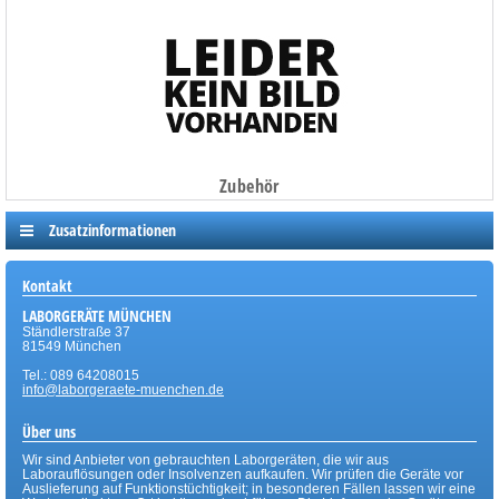
Zubehör
Zusatzinformationen
Kontakt
LABORGERÄTE MÜNCHEN
Ständlerstraße 37
81549 München
Tel.: 089 64208015
info@laborgeraete-muenchen.de
Über uns
Wir sind Anbieter von gebrauchten Laborgeräten, die wir aus
Laborauflösungen oder Insolvenzen aufkaufen. Wir prüfen die Geräte vor
Auslieferung auf Funktionstüchtigkeit; in besonderen Fällen lassen wir eine