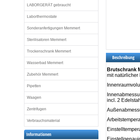
LABORGERÄT gebraucht
Laborthermostate
Sonderanfertigungen Memmert
Sterilisatoren Memmert
Trockenschrank Memmert
Beschreibung
Wasserbad Memmert
Brutschrank 
Zubehör Memmert
mit natürlicher
Innenraumvolu
Pipetten
Innenabmessun
Waagen
incl. 2 Edelsta
Zentrifugen
Außenabmessun
Arbeitstempera
Verbrauchsmaterial
Einstelltemper
Informationen
Einstellgenaui