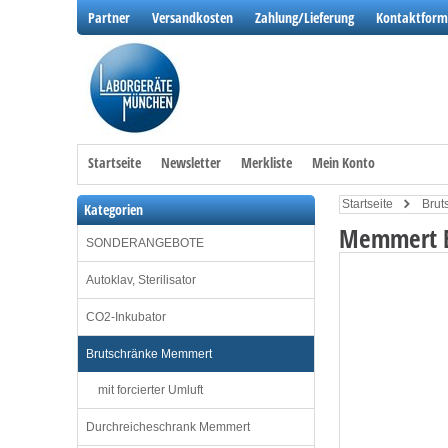
Partner
Versandkosten
Zahlung/Lieferung
Kontaktform
Startseite
Newsletter
Merkliste
Mein Konto
Startseite
Brut
Kategorien
Memmert B
SONDERANGEBOTE
Autoklav, Sterilisator
CO2-Inkubator
Brutschränke Memmert
mit forcierter Umluft
Durchreicheschrank Memmert