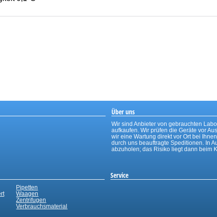
Über uns
Wir sind Anbieter von gebrauchten Labo
aufkaufen. Wir prüfen die Geräte vor Aus
wir eine Wartung direkt vor Ort bei Ihne
durch uns beauftragte Speditionen. In A
abzuholen; das Risiko liegt dann beim 
Service
Pipetten
rt
Waagen
Zentrifugen
Verbrauchsmaterial