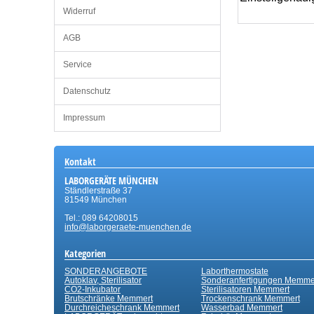
Widerruf
AGB
Service
Datenschutz
Impressum
Kontakt
LABORGERÄTE MÜNCHEN
Ständlerstraße 37
81549 München
Tel.: 089 64208015
info@laborgeraete-muenchen.de
Kategorien
SONDERANGEBOTE
Laborthermostate
Autoklav, Sterilisator
Sonderanfertigungen Memme
CO2-Inkubator
Sterilisatoren Memmert
Brutschränke Memmert
Trockenschrank Memmert
Durchreicheschrank Memmert
Wasserbad Memmert