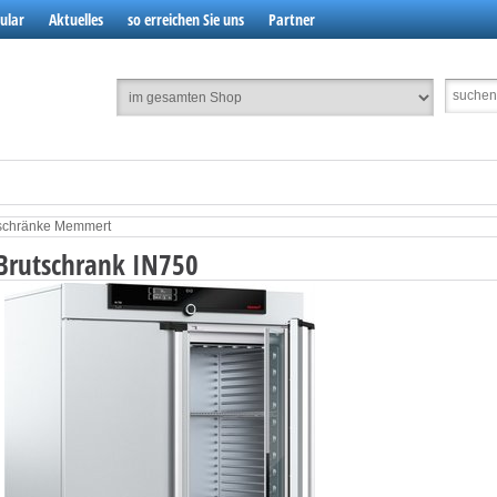
ular
Aktuelles
so erreichen Sie uns
Partner
schränke Memmert
rutschrank IN750