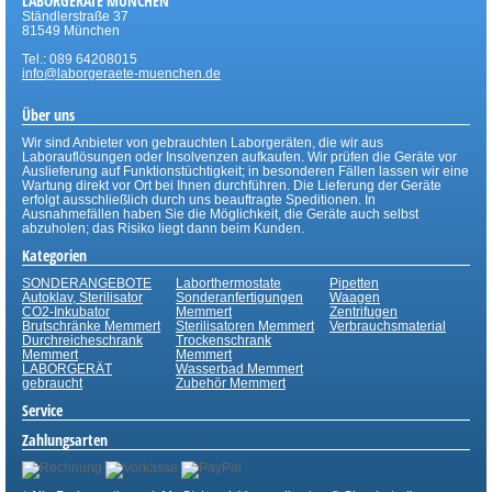
LABORGERÄTE MÜNCHEN
Ständlerstraße 37
81549 München
Tel.: 089 64208015
info@laborgeraete-muenchen.de
Über uns
Wir sind Anbieter von gebrauchten Laborgeräten, die wir aus
Laborauflösungen oder Insolvenzen aufkaufen. Wir prüfen die Geräte vor
Auslieferung auf Funktionstüchtigkeit; in besonderen Fällen lassen wir eine
Wartung direkt vor Ort bei Ihnen durchführen. Die Lieferung der Geräte
erfolgt ausschließlich durch uns beauftragte Speditionen. In
Ausnahmefällen haben Sie die Möglichkeit, die Geräte auch selbst
abzuholen; das Risiko liegt dann beim Kunden.
Kategorien
SONDERANGEBOTE
Laborthermostate
Pipetten
Autoklav, Sterilisator
Sonderanfertigungen
Waagen
CO2-Inkubator
Memmert
Zentrifugen
Brutschränke Memmert
Sterilisatoren Memmert
Verbrauchsmaterial
Durchreicheschrank
Trockenschrank
Memmert
Memmert
LABORGERÄT
Wasserbad Memmert
gebraucht
Zubehör Memmert
Service
Zahlungsarten