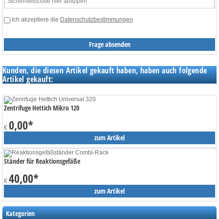
Ich akzeptiere die
Datenschutzbestimmungen
Kunden, die diesen Artikel gekauft haben, haben auch folgende
Artikel gekauft:
Zentrifuge Hettich Mikro 120
0,00
*
€
zum Artikel
Ständer für Reaktionsgefäße
40,00
*
€
zum Artikel
Kategorien