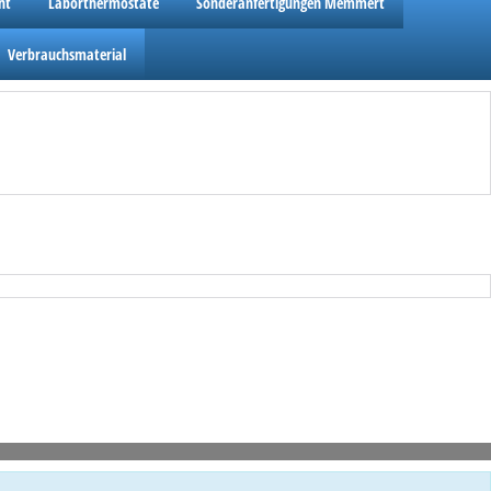
ht
Laborthermostate
Sonderanfertigungen Memmert
Verbrauchsmaterial