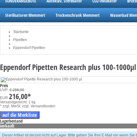
SONDERANGEBOTE
Autoklav, Sterilisator
CO2-Inkubator
Brut
Sterilisatoren Memmert
Trockenschrank Memmert
Wasserbad Me
Startseite
Pipetten
Eppendorf Pipetten
Eppendorf Pipetten Research plus 100-1000µl
Preis
UVP:
€ 288,00
216,00
*
EUR
Versandgewicht: 1 kg
* zzgl. MwSt.
zzgl. Versandkosten
Lagerbestand
verkauft
Dieser Artikel ist derzeit nicht auf Lager. Bitte geben Sie Ihre E-Mail ein wenn Sie