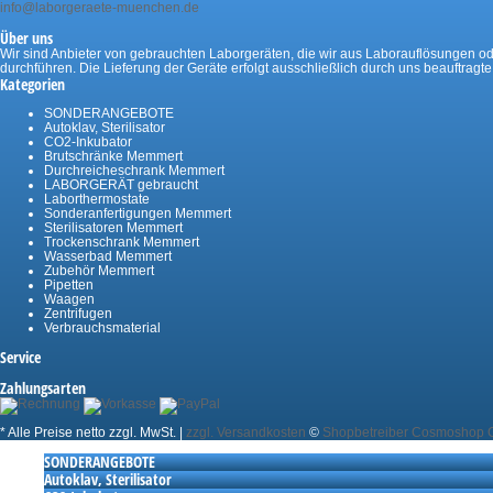
info@laborgeraete-muenchen.de
Über uns
Wir sind Anbieter von gebrauchten Laborgeräten, die wir aus Laborauflösungen oder
durchführen. Die Lieferung der Geräte erfolgt ausschließlich durch uns beauftragt
Kategorien
SONDERANGEBOTE
Autoklav, Sterilisator
CO2-Inkubator
Brutschränke Memmert
Durchreicheschrank Memmert
LABORGERÄT gebraucht
Laborthermostate
Sonderanfertigungen Memmert
Sterilisatoren Memmert
Trockenschrank Memmert
Wasserbad Memmert
Zubehör Memmert
Pipetten
Waagen
Zentrifugen
Verbrauchsmaterial
Service
Zahlungsarten
* Alle Preise netto zzgl. MwSt. |
zzgl. Versandkosten
©
Shopbetreiber Cosmoshop
SONDERANGEBOTE
Autoklav, Sterilisator