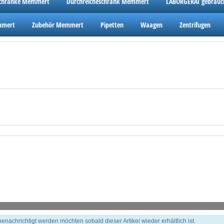
schränke Memmert
Durchreicheschrank Memmert
LABORGERÄT gebrauc
mmert
Zubehör Memmert
Pipetten
Waagen
Zentrifugen
 benachrichtigt werden möchten sobald dieser Artikel wieder erhältlich ist.