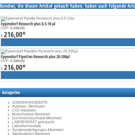
Kunden, die diesen Artikel gekauft haben, haben auch folgende Arti
Eppendorf Research plus 0,5-10 µl
UVP:
€ 288,00
216,00
*
€
Eppendorf Pipetten Research plus 20-200µl
UVP:
€ 288,00
216,00
*
€
Kategorien
SONDERANGEBOTE
Autoklav, Sterilisator
CO2-Inkubator
Brutschränke Memmert
Durchreicheschrank Memmert
LABORGERÄT gebraucht
Laborthermostate
Sonderanfertigungen Memmert
Sterilisatoren Memmert