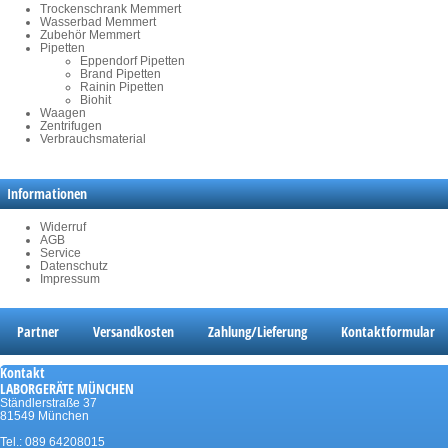
Trockenschrank Memmert
Wasserbad Memmert
Zubehör Memmert
Pipetten
Eppendorf Pipetten
Brand Pipetten
Rainin Pipetten
Biohit
Waagen
Zentrifugen
Verbrauchsmaterial
Informationen
Widerruf
AGB
Service
Datenschutz
Impressum
Partner
Versandkosten
Zahlung/Lieferung
Kontaktformular
Kontakt
LABORGERÄTE MÜNCHEN
Ständlerstraße 37
81549 München
Tel.: 089 64208015