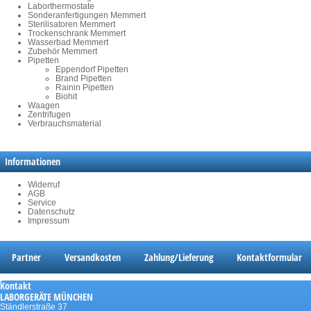
Laborthermostate
Sonderanfertigungen Memmert
Sterilisatoren Memmert
Trockenschrank Memmert
Wasserbad Memmert
Zubehör Memmert
Pipetten
Eppendorf Pipetten
Brand Pipetten
Rainin Pipetten
Biohit
Waagen
Zentrifugen
Verbrauchsmaterial
Informationen
Widerruf
AGB
Service
Datenschutz
Impressum
Partner
Versandkosten
Zahlung/Lieferung
Kontaktformular
Kontakt
LABORGERÄTE MÜNCHEN
Ständlerstraße 37