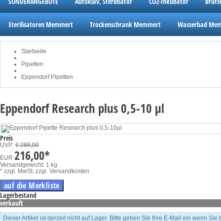
SONDERANGEBOTE
Autoklav, Sterilisator
CO2-Inkubator
Brut
Sterilisatoren Memmert
Trockenschrank Memmert
Wasserbad Me
Startseite
Pipetten
Eppendorf Pipetten
Eppendorf Research plus 0,5-10 µl
Preis
UVP:
€ 288,00
216,00
*
EUR
Versandgewicht: 1 kg
* zzgl. MwSt.
zzgl. Versandkosten
Lagerbestand
verkauft
Dieser Artikel ist derzeit nicht auf Lager. Bitte geben Sie Ihre E-Mail ein wenn Sie