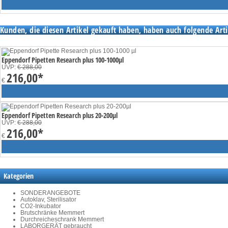
Kunden, die diesen Artikel gekauft haben, haben auch folgende Arti
Eppendorf Pipetten Research plus 100-1000µl
UVP:
€ 288,00
216,00
*
€
Eppendorf Pipetten Research plus 20-200µl
UVP:
€ 288,00
216,00
*
€
Kategorien
SONDERANGEBOTE
Autoklav, Sterilisator
CO2-Inkubator
Brutschränke Memmert
Durchreicheschrank Memmert
LABORGERÄT gebraucht