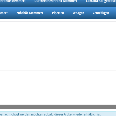
schränke Memmert
Durchreicheschrank Memmert
LABORGERÄT gebrauc
mmert
Zubehör Memmert
Pipetten
Waagen
Zentrifugen
 benachrichtigt werden möchten sobald dieser Artikel wieder erhältlich ist.