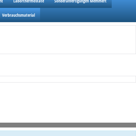
ht
Laborthermostate
Sonderanfertigungen Memmert
Verbrauchsmaterial