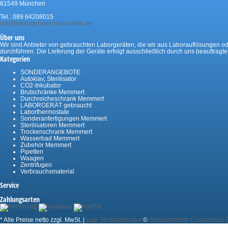
81549 München
Tel.: 089 64208015
info@laborgeraete-muenchen.de
Über uns
Wir sind Anbieter von gebrauchten Laborgeräten, die wir aus Laborauflösungen oder
durchführen. Die Lieferung der Geräte erfolgt ausschließlich durch uns beauftragt
Kategorien
SONDERANGEBOTE
Autoklav, Sterilisator
CO2-Inkubator
Brutschränke Memmert
Durchreicheschrank Memmert
LABORGERÄT gebraucht
Laborthermostate
Sonderanfertigungen Memmert
Sterilisatoren Memmert
Trockenschrank Memmert
Wasserbad Memmert
Zubehör Memmert
Pipetten
Waagen
Zentrifugen
Verbrauchsmaterial
Service
Zahlungsarten
* Alle Preise netto zzgl. MwSt. |
zzgl. Versandkosten
©
Shopbetreiber Cosmoshop