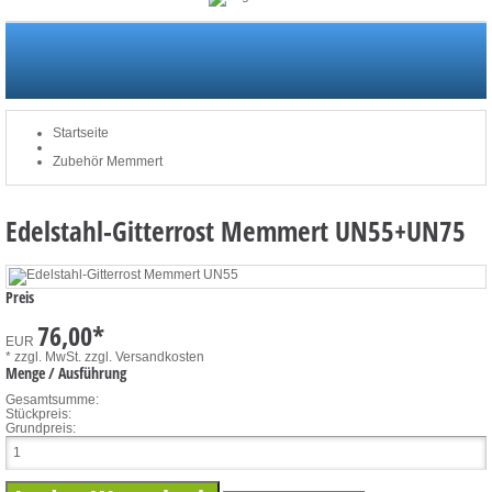
Startseite
Newsletter
Merkliste
Mein Konto
zum Warenkorb: 0 Artikel / € 0,00
Startseite
Zubehör Memmert
Edelstahl-Gitterrost Memmert UN55+UN75
Preis
76,00
*
EUR
* zzgl. MwSt.
zzgl. Versandkosten
Menge / Ausführung
Gesamtsumme:
Stückpreis:
Grundpreis: