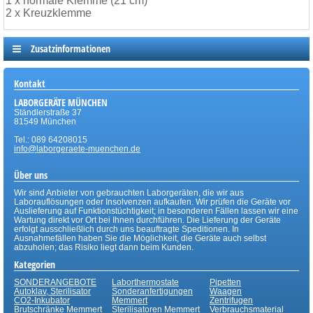
1 x normale Klemme (21 cm)
2 x Kreuzklemme
Zusatzinformationen
Kontakt
LABORGERÄTE MÜNCHEN
Ständlerstraße 37
81549 München
Tel.: 089 64208015
info@laborgeraete-muenchen.de
Über uns
Wir sind Anbieter von gebrauchten Laborgeräten, die wir aus
Laborauflösungen oder Insolvenzen aufkaufen. Wir prüfen die Geräte vor
Auslieferung auf Funktionstüchtigkeit; in besonderen Fällen lassen wir eine
Wartung direkt vor Ort bei Ihnen durchführen. Die Lieferung der Geräte
erfolgt ausschließlich durch uns beauftragte Speditionen. In
Ausnahmefällen haben Sie die Möglichkeit, die Geräte auch selbst
abzuholen; das Risiko liegt dann beim Kunden.
Kategorien
SONDERANGEBOTE
Laborthermostate
Pipetten
Autoklav, Sterilisator
Sonderanfertigungen
Waagen
CO2-Inkubator
Memmert
Zentrifugen
Brutschränke Memmert
Sterilisatoren Memmert
Verbrauchsmaterial